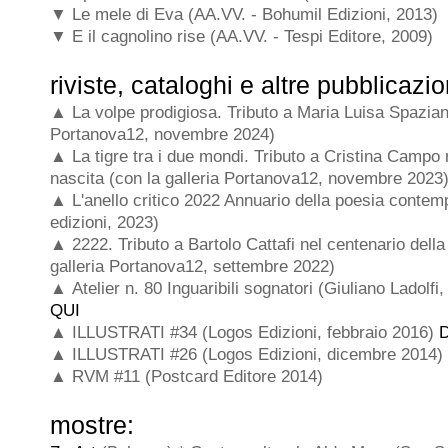
▼ Le mele di Eva (AA.VV. - Bohumil Edizioni, 2013)
▼ E il cagnolino rise (AA.VV. - Tespi Editore, 2009)
riviste, cataloghi e altre pubblicazio
▲
La volpe prodigiosa.
Tributo a Maria Luisa Spaziani
Portanova12, novembre 2024)
▲
La tigre tra i due mondi.
Tributo a Cristina Campo 
nascita (con la galleria Portanova12, novembre 2023
▲
L'anello critico 2022 Annuario della poesia conte
edizioni, 2023)
▲
2222.
Tributo a Bartolo Cattafi nel centenario della
galleria Portanova12, settembre 2022)
▲
Atelier
n. 80 Inguaribili sognatori (Giuliano Ladolf
QUI
▲
ILLUSTRATI #34 (Logos Edizioni, febbraio 2016)
▲
ILLUSTRATI #26 (Logos Edizioni, dicembre 2014)
▲
RVM #11 (Postcard Editore 2014)
mostre: