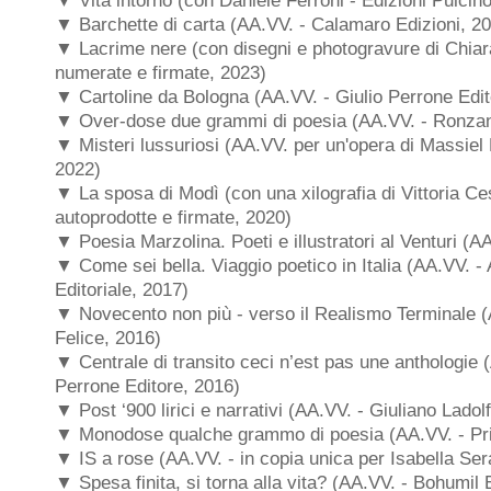
▼ Vita intorno (con Daniele Ferroni - Edizioni Pulcin
▼ Barchette di carta (
AA.VV. - Calamaro Edizioni, 2
▼ Lacrime nere (con disegni e photogravure di Chiar
numerate e firmate, 2023)
▼ Cartoline da Bologna (
AA.VV. - Giulio Perrone Edit
▼ Over-dose due grammi di poesia (
AA.VV. -
Ronzan
▼ Misteri lussuriosi (AA.VV. per un'opera di Massiel 
2022)
▼ La sposa di Modì (con una xilografia di Vittoria Ce
autoprodotte e firmate, 2020)
▼ Poesia Marzolina. Poeti e illustratori al Venturi (A
▼ Come sei bella. Viaggio poetico in Italia (AA.VV. -
Editoriale, 2017)
▼ Novecento non più - verso il Realismo Terminale (
Felice, 2016)
▼ Centrale di transito ceci n’est pas une anthologie (
Perrone Editore, 2016)
▼ Post ‘900 lirici e narrativi (AA.VV. - Giuliano Ladol
▼ Monodose qualche grammo di poesia (
AA.VV. -
Pr
▼ IS a rose (AA.VV. - in copia unica per Isabella Ser
▼ Spesa finita, si torna alla vita? (AA.VV. - Bohumil 