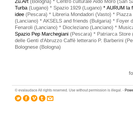
Zu.Art
(Bologna) * Centro culturale Aldo Moro (San S
Turba
(Lugano) * Spazio 1929 (Lugano)
* AURUM la f
idee
(Pescara) * Libreria Mondadori (Vasto) * Piazza 
(Lanciano) * AKSELS and friends (Bulgaria) * Foyer d
Fenaroli (Lanciano) * Diocleziano (Lanciano) * Musica
Spazio Pep Marchegiani
(Pescara) * Patriarca Store
delle Genti d'Abruzzo Caffè letterario P. Barberini (P
Bolognese (Bologna)
f
© evalaudace All rights reserved. Use without permission is illegal. -
Powe