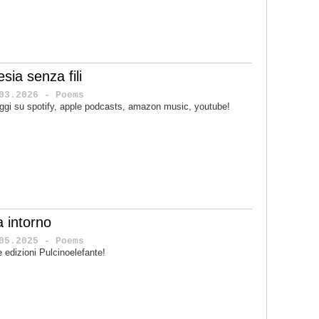
sia senza fili
03.2026 - Poems
ggi su spotify, apple podcasts, amazon music, youtube!
a intorno
05.2025 - Poems
le edizioni Pulcinoelefante!