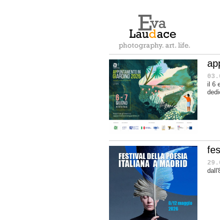
ap
03.
il 6
dedi
fes
29.
dall