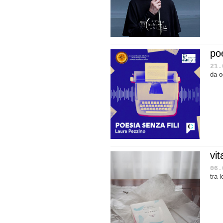
poe
21.
da o
vit
06.
tra 