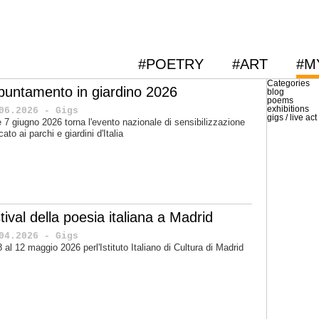
#POETRY
#ART
#M
Categories
puntamento in giardino 2026
blog
poems
exhibitions
06.2026 - Gigs
gigs / live act
 e 7 giugno 2026 torna l'evento nazionale di sensibilizzazione
cato ai parchi e giardini d'Italia
tival della poesia italiana a Madrid
04.2026 - Gigs
'8 al 12 maggio 2026 perl'Istituto Italiano di Cultura di Madrid