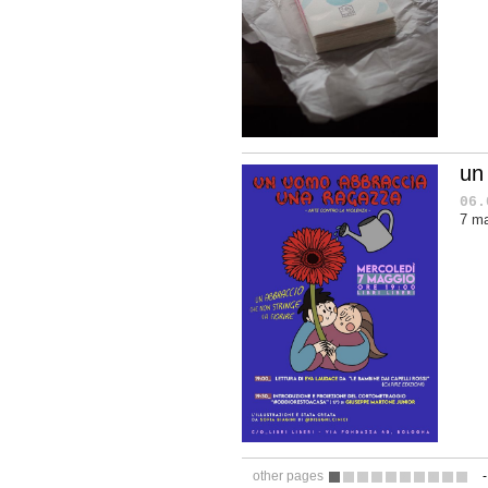
un
06.
7 ma
other pages
1
2
3
4
5
6
7
8
9
10