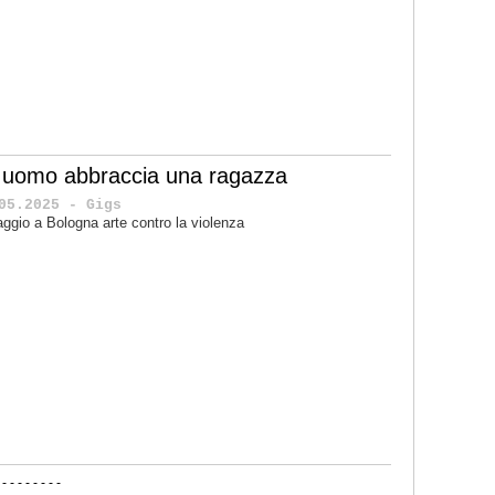
 uomo abbraccia una ragazza
05.2025 - Gigs
ggio a Bologna arte contro la violenza
-
-
-
-
-
-
-
-
-