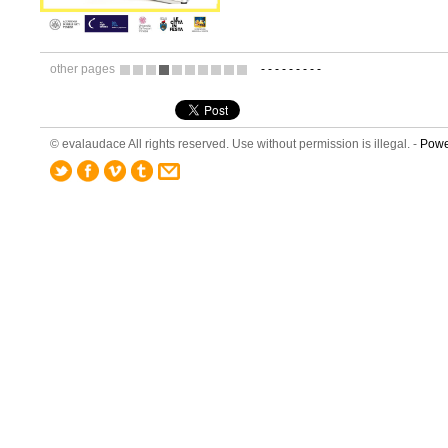
other pages
-
-
-
-
-
-
-
-
-
1
2
3
4
5
6
7
8
9
10
© evalaudace All rights reserved. Use without permission is illegal. -
Powe