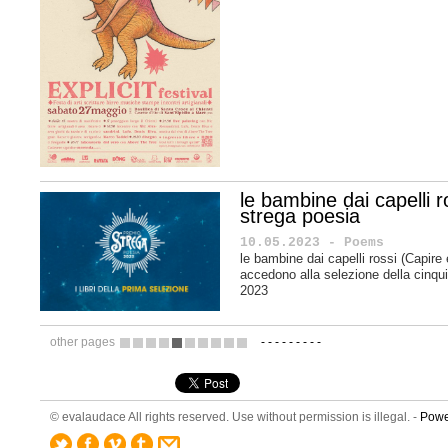
le bambine dai capelli 
strega poesia
10.05.2023 - Poems
le bambine dai capelli rossi (Capire 
accedono alla selezione della cinqu
2023
other pages
-
-
-
-
-
-
-
-
-
1
2
3
4
5
6
7
8
9
10
© evalaudace All rights reserved. Use without permission is illegal. -
Powe