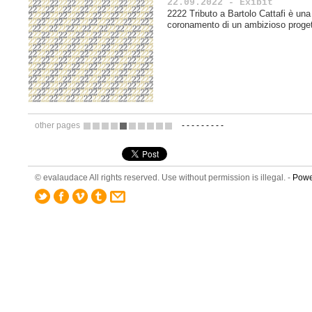
22.09.2022 - Exibit
2222 Tributo a Bartolo Cattafi è un
coronamento di un ambizioso proget
other pages
-
-
-
-
-
-
-
-
-
4
5
6
7
8
9
10
11
12
13
© evalaudace All rights reserved. Use without permission is illegal. -
Powe