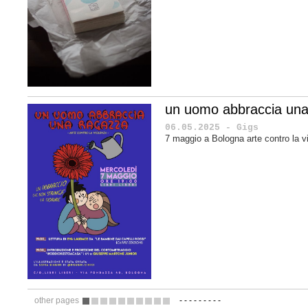
un uomo abbraccia una
06.05.2025 - Gigs
7 maggio a Bologna arte contro la v
other pages
-
-
-
-
-
-
-
-
-
1
2
3
4
5
6
7
8
9
10