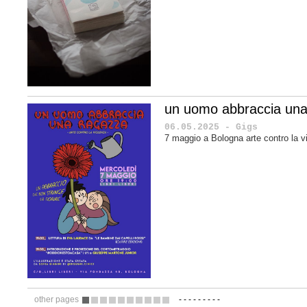
un uomo abbraccia una
06.05.2025 - Gigs
7 maggio a Bologna arte contro la v
other pages
-
-
-
-
-
-
-
-
-
1
2
3
4
5
6
7
8
9
10