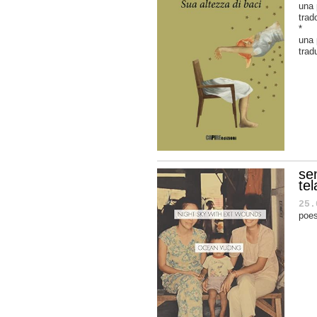
una 
trad
*
una
trad
sen
te
25.
poes