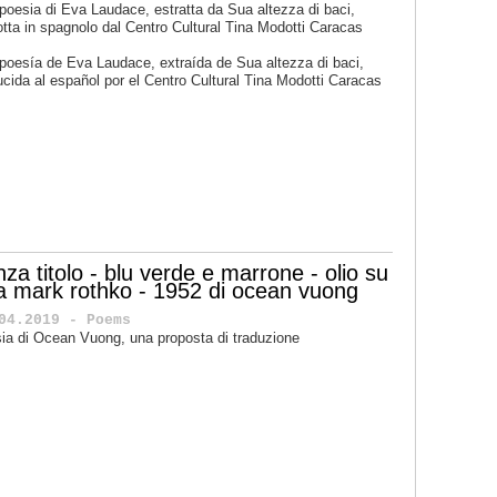
poesia di Eva Laudace, estratta da Sua altezza di baci,
otta in spagnolo dal Centro Cultural Tina Modotti Caracas
 poesía de
Eva Laudace
, extraída de
Sua altezza di baci
,
ucida al español por el
Centro Cultural Tina Modotti Caracas
za titolo - blu verde e marrone - olio su
la mark rothko - 1952 di ocean vuong
04.2019 - Poems
ia di Ocean Vuong, una proposta di traduzione