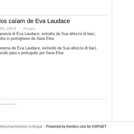
dos caíam de Eva Laudace
04.2019 - Poems
poesia di Eva Laudace, estratta da Sua altezza di baci,
otta in portoghese da
Ilana Elea
poema de Eva Laudace, extraído de
Sua altezza di baci
,
uzido para o português por Ilana Elea
-
-
-
-
-
-
-
-
-
thout permission is illegal. -
Powered by Kentico cms for ASP.NET