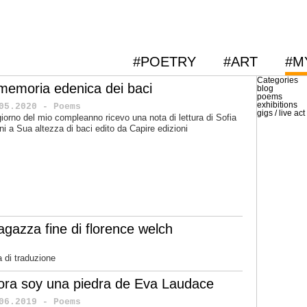
#POETRY
#ART
#M
Categories
 memoria edenica dei baci
blog
poems
exhibitions
05.2020 - Poems
gigs / live act
giorno del mio compleanno ricevo una nota di lettura di Sofia
ini a Sua altezza di baci edito da Capire edizioni
gazza fine di florence welch
 di traduzione
ora soy una piedra de Eva Laudace
06.2019 - Poems