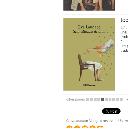
to
17.
una 
trad
*
um 
trad
other pages
7
8
9
10
11
12
13
14
15
16
© evalaudace All rights reserved. Use wi