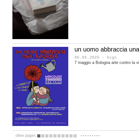
un uomo abbraccia una
06.05.2025 - Gigs
7 maggio a Bologna arte contro la v
other pages
-
-
-
-
-
-
-
-
-
1
2
3
4
5
6
7
8
9
10