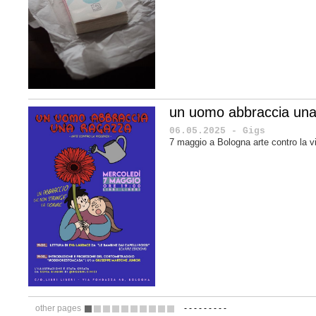
un uomo abbraccia una
06.05.2025 - Gigs
7 maggio a Bologna arte contro la v
other pages
-
-
-
-
-
-
-
-
-
1
2
3
4
5
6
7
8
9
10