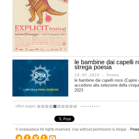
le bambine dai capelli 
strega poesia
10.05.2023 - Poems
le bambine dai capelli rossi (Capire 
accedono alla selezione della cinqu
2023
other pages
-
-
-
-
-
-
-
-
-
1
2
3
4
5
6
7
8
9
10
© evalaudace All rights reserved. Use without permission is illegal. -
Powe