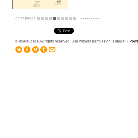
other pages
-
-
-
-
-
-
-
-
-
3
4
5
6
7
8
9
10
11
12
© evalaudace All rights reserved. Use without permission is illegal. -
Powe