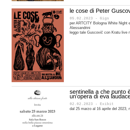
le cose di Peter Guscov
05.02.2023 - Gigs
per ARTCITY Bologna White Night e
Alessandrini
leggo tale Guscovič con Kratu live n
sentinella a che punto 
un'opera di eva laudac
02.02.2023 - Exibit
dal 25 marzo al 16 aprile del 2023, 