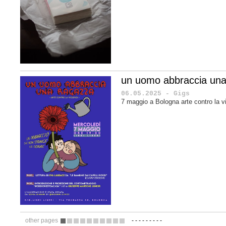
un uomo abbraccia una
06.05.2025 - Gigs
7 maggio a Bologna arte contro la v
other pages
-
-
-
-
-
-
-
-
-
1
2
3
4
5
6
7
8
9
10