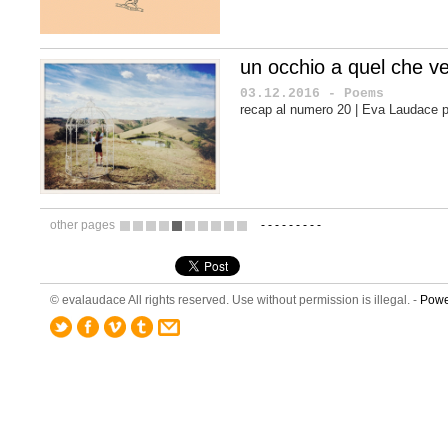
un occhio a quel che v
03.12.2016 - Poems
recap al numero 20 | Eva Laudace 
other pages
-
-
-
-
-
-
-
-
-
11
12
13
14
15
16
17
18
19
20
© evalaudace All rights reserved. Use without permission is illegal. -
Powe