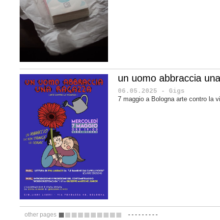
un uomo abbraccia una
06.05.2025 - Gigs
7 maggio a Bologna arte contro la v
other pages
-
-
-
-
-
-
-
-
-
1
2
3
4
5
6
7
8
9
10