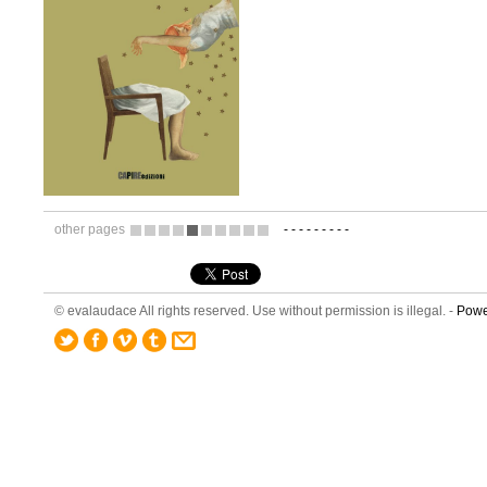
other pages
-
-
-
-
-
-
-
-
-
8
9
10
11
12
13
14
15
16
17
© evalaudace All rights reserved. Use without permission is illegal. -
Powe