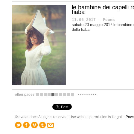
le bambine dei capelli r
fiaba
11.05.2017 - Poems
sabato 20 maggio 2017 le bambine de
della fiaba
other pages
-
-
-
-
-
-
-
-
-
10
11
12
13
14
15
16
17
18
19
© evalaudace All rights reserved. Use without permission is illegal. -
Powe