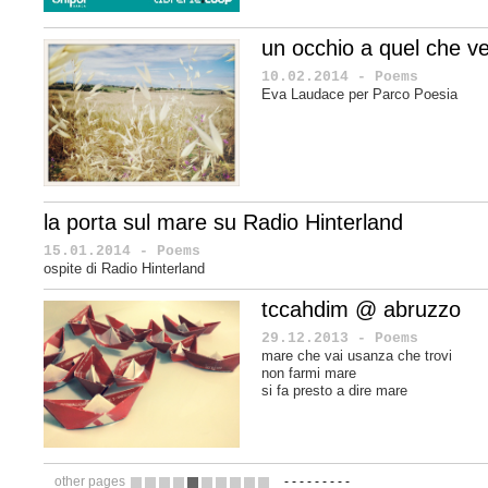
un occhio a quel che ve
10.02.2014 - Poems
Eva Laudace per Parco Poesia
la porta sul mare su Radio Hinterland
15.01.2014 - Poems
ospite di Radio Hinterland
tccahdim @ abruzzo
29.12.2013 - Poems
mare che vai usanza che trovi
non farmi mare
si fa presto a dire mare
other pages
-
-
-
-
-
-
-
-
-
16
17
18
19
20
21
22
23
24
25