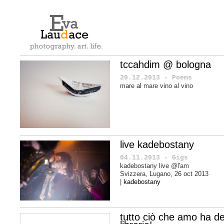
tccahdim @ bologna
20.12.2013 - Poems
mare al mare vino al vino
live kadebostany
04.11.2013 - Gigs
kadebostany live @l'am
Svizzera, Lugano, 26 oct 2013
|
kadebostany
tutto ciò che amo ha den