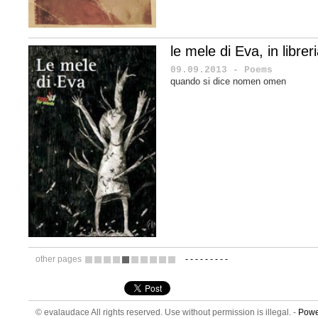
le mele di Eva, in libreri
09.09.2013 - Poems
quando si dice nomen omen
other pages
-
-
-
-
-
-
-
-
-
17
18
19
20
21
22
23
24
25
26
© evalaudace All rights reserved. Use without permission is illegal. -
Powe