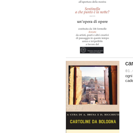
car
01.
ogni
cade