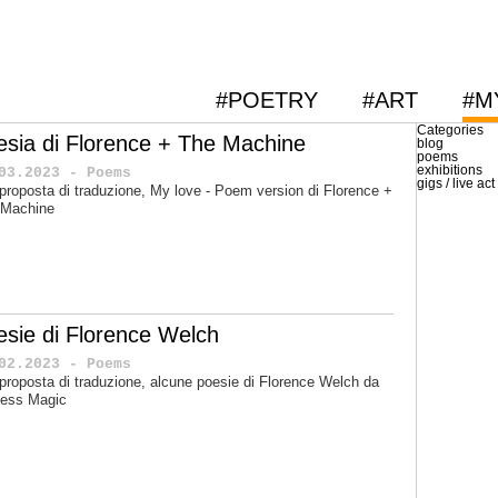
#POETRY
#ART
#M
Categories
esia di Florence + The Machine
blog
poems
exhibitions
03.2023 - Poems
gigs / live act
proposta di traduzione, My love - Poem version di Florence +
 Machine
esie di Florence Welch
02.2023 - Poems
proposta di traduzione, alcune poesie di Florence Welch da
less Magic