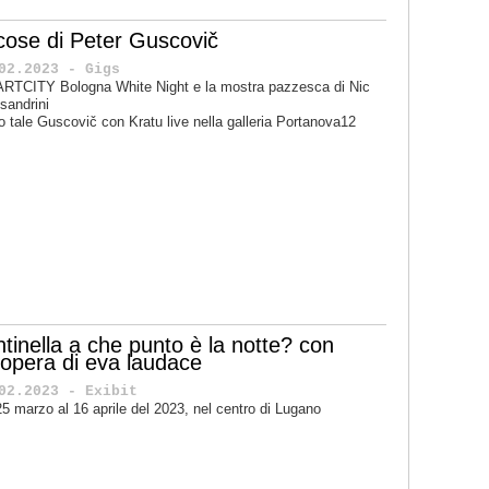
 cose di Peter Guscovič
02.2023 - Gigs
ARTCITY Bologna White Night e la mostra pazzesca di Nic
sandrini
o tale Guscovič con Kratu live nella galleria Portanova12
ntinella a che punto è la notte? con
'opera di eva laudace
02.2023 - Exibit
25 marzo al 16 aprile del 2023, nel centro di Lugano