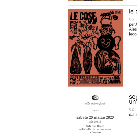
le
05.
per 
Ales
legg
se
un
02.
dal 