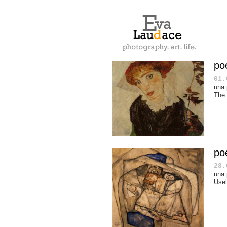
po
01.
una 
The
po
28.
una 
Use