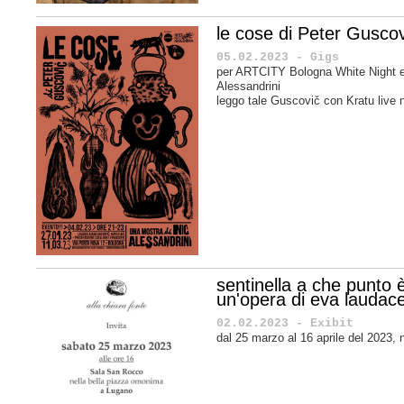
le cose di Peter Guscov
05.02.2023 - Gigs
per ARTCITY Bologna White Night e
Alessandrini
leggo tale Guscovič con Kratu live n
sentinella a che punto 
un'opera di eva laudac
02.02.2023 - Exibit
dal 25 marzo al 16 aprile del 2023, 