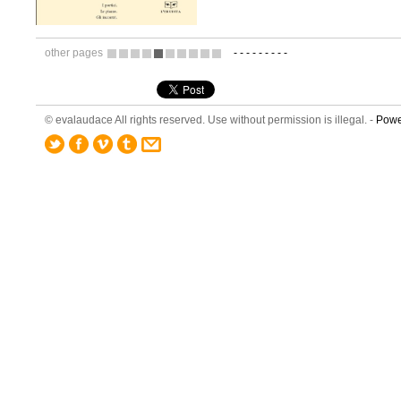
other pages
-
-
-
-
-
-
-
-
-
3
4
5
6
7
8
9
10
11
12
© evalaudace All rights reserved. Use without permission is illegal. -
Powe