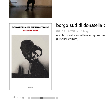
borgo sud di donatella d
06.11.2020 - Blog
non ho voluto aspettare un giorno in
(Einaudi editore)
other pages
-
-
-
-
-
-
-
-
-
6
7
8
9
10
11
12
13
14
15