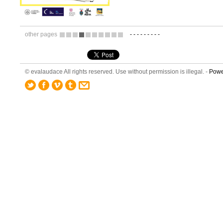
other pages
-
-
-
-
-
-
-
-
-
1
2
3
4
5
6
7
8
9
10
© evalaudace All rights reserved. Use without permission is illegal. -
Powe