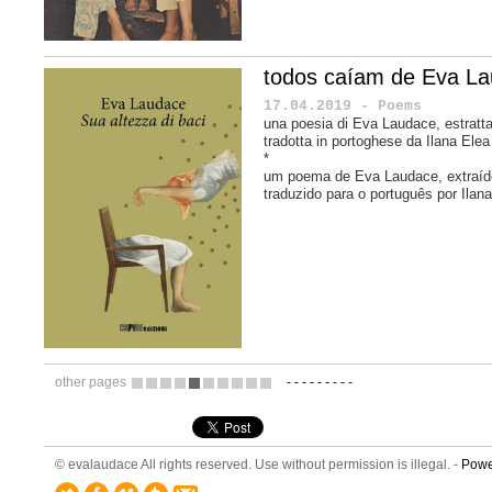
todos caíam de Eva L
17.04.2019 - Poems
una poesia di Eva Laudace, estratta
tradotta in portoghese da
Ilana Elea
*
um poema de Eva Laudace, extraí
traduzido para o português por Ilan
other pages
-
-
-
-
-
-
-
-
-
7
8
9
10
11
12
13
14
15
16
© evalaudace All rights reserved. Use without permission is illegal. -
Powe