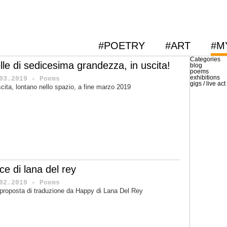
#POETRY
#ART
#M
Categories
lle di sedicesima grandezza, in uscita!
blog
poems
exhibitions
03.2019 - Poems
gigs / live act
scita, lontano nello spazio, a fine marzo 2019
ice di lana del rey
02.2019 - Poems
proposta di traduzione da Happy di Lana Del Rey