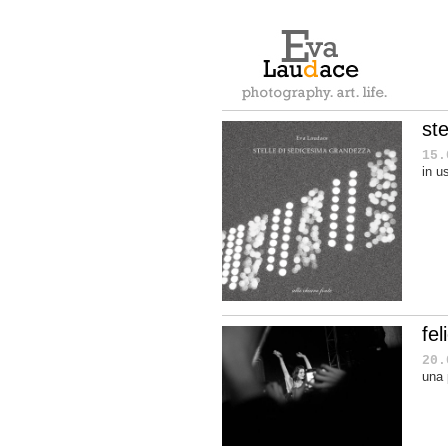
ste
15.
in u
fel
20.
una 