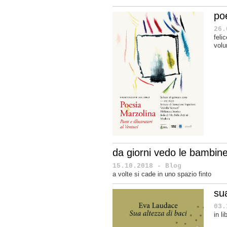
po
26.
feli
volu
da giorni vedo le bambine
15.10.2018 - Blog
a volte si cade in uno spazio finto
sua
03.
in l