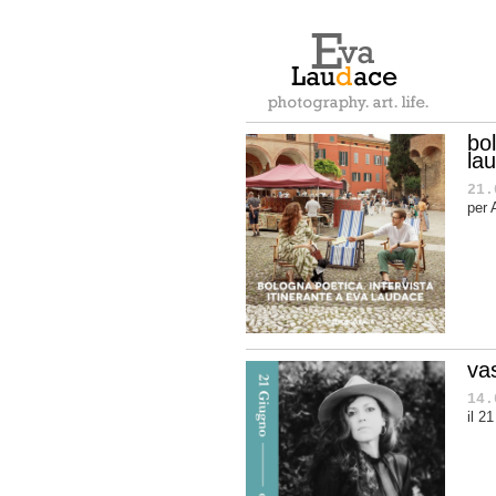
bol
la
21.
per 
va
14.
il 2