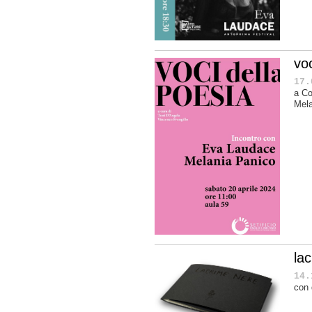
voc
17.
a Co
Mela
la
14.
con 