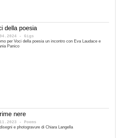
i della poesia
04.2024 - Gigs
mo per Voci della poesia un incontro con Eva Laudace e
nia Panico
crime nere
11.2023 - Poems
disegni e photogravure di Chiara Langella