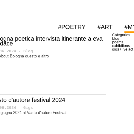
#POETRY
#ART
#M
Categories
ogna poetica intervista itinerante a eva
blog
udace
poems
exhibitions
gigs / live act
06.2024 - Blog
About Bologna questo e altro
sto d'autore festival 2024
06.2024 - Gigs
1 giugno 2024 al Vasto d'autore Festival