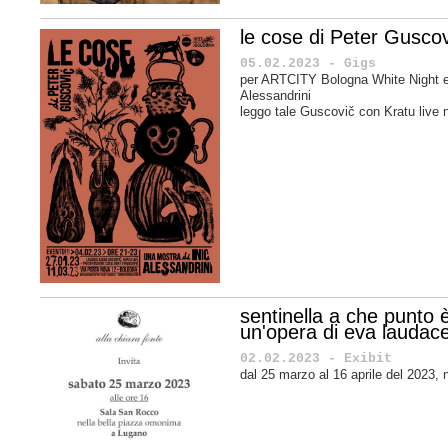
le cose di Peter Guscov
05.02.2023 - Gigs
per ARTCITY Bologna White Night e
Alessandrini
leggo tale Guscovič con Kratu live n
sentinella a che punto 
un'opera di eva laudac
02.02.2023 - Exibit
dal 25 marzo al 16 aprile del 2023, 