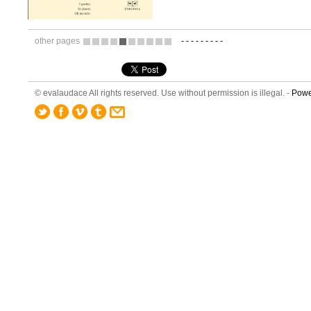
other pages
-
-
-
-
-
-
-
-
-
3
4
5
6
7
8
9
10
11
12
© evalaudace All rights reserved. Use without permission is illegal. -
Powe