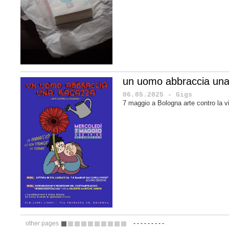
un uomo abbraccia una
06.05.2025 - Gigs
7 maggio a Bologna arte contro la v
other pages
-
-
-
-
-
-
-
-
-
1
2
3
4
5
6
7
8
9
10