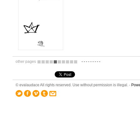
other pages
-
-
-
-
-
-
-
-
-
12
13
14
15
16
17
18
19
20
21
© evalaudace All rights reserved. Use without permission is illegal. -
Powe