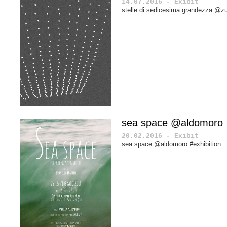
14.07.2016 - Exibit
stelle di sedicesima grandezza @zu.
sea space @aldomoro
20.02.2016 - Exibit
sea space @aldomoro #exhibition