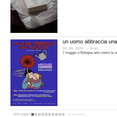
un uomo abbraccia una
06.05.2025 - Gigs
7 maggio a Bologna arte contro la v
other pages
-
-
-
-
-
-
-
-
-
1
2
3
4
5
6
7
8
9
10