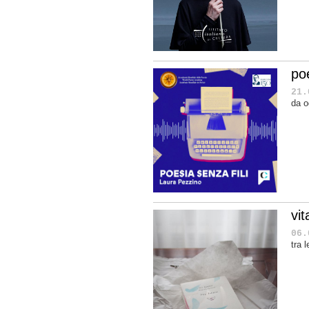
poe
21.
da o
vit
06.
tra 