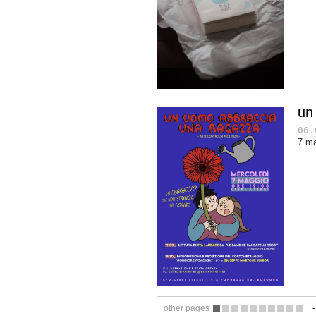
un
06.
7 ma
other pages
1
2
3
4
5
6
7
8
9
10