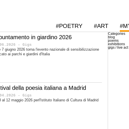
#POETRY
#ART
#M
Categories
puntamento in giardino 2026
blog
poems
exhibitions
06.2026 - Gigs
gigs / live act
 e 7 giugno 2026 torna l'evento nazionale di sensibilizzazione
cato ai parchi e giardini d'Italia
tival della poesia italiana a Madrid
04.2026 - Gigs
'8 al 12 maggio 2026 perl'Istituto Italiano di Cultura di Madrid