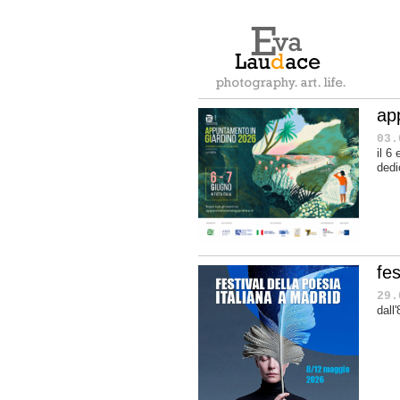
ap
03.
il 6
dedi
fes
29.
dall