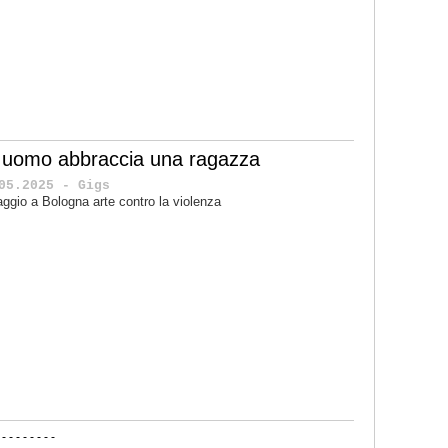
 uomo abbraccia una ragazza
05.2025 - Gigs
ggio a Bologna arte contro la violenza
-
-
-
-
-
-
-
-
-