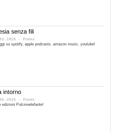
sia senza fili
03.2026 - Poems
ggi su spotify, apple podcasts, amazon music, youtube!
a intorno
05.2025 - Poems
le edizioni Pulcinoelefante!