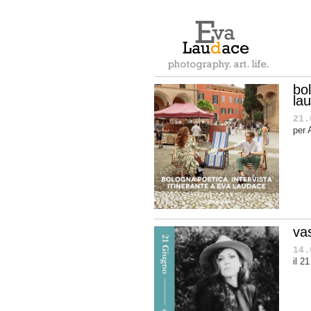
bol
la
21.
per 
va
14.
il 2