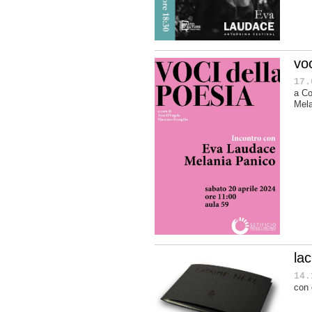
voc
17.
a Co
Mela
la
14.
con 