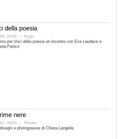
i della poesia
04.2024 - Gigs
mo per Voci della poesia un incontro con Eva Laudace e
nia Panico
crime nere
11.2023 - Poems
disegni e photogravure di Chiara Langella