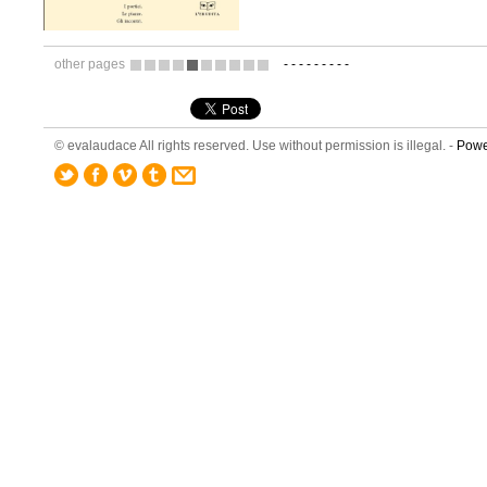
other pages
-
-
-
-
-
-
-
-
-
3
4
5
6
7
8
9
10
11
12
© evalaudace All rights reserved. Use without permission is illegal. -
Powe