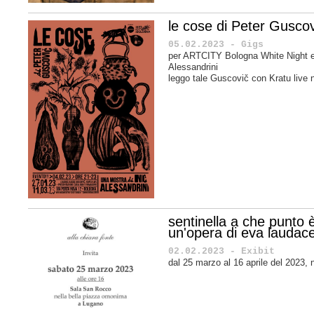
le cose di Peter Guscov
05.02.2023 - Gigs
per ARTCITY Bologna White Night e
Alessandrini
leggo tale Guscovič con Kratu live n
sentinella a che punto 
un'opera di eva laudac
02.02.2023 - Exibit
dal 25 marzo al 16 aprile del 2023, 