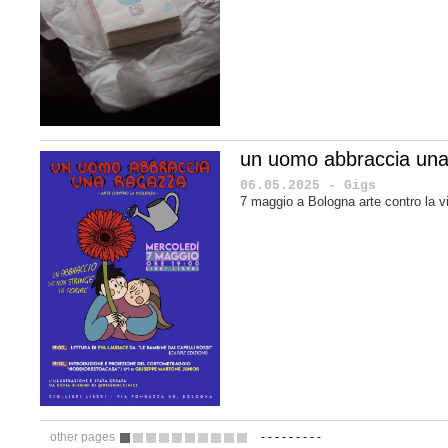
un uomo abbraccia una
06.05.2025 - Gigs
7 maggio a Bologna arte contro la v
other pages
-
-
-
-
-
-
-
-
-
1
2
3
4
5
6
7
8
9
10