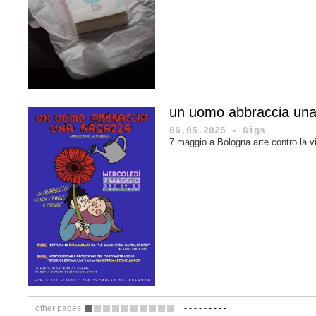
un uomo abbraccia una
06.05.2025 - Gigs
7 maggio a Bologna arte contro la v
other pages
-
-
-
-
-
-
-
-
-
1
2
3
4
5
6
7
8
9
10