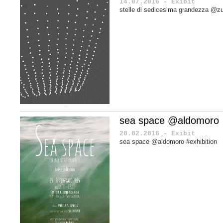
14.07.2016 - Exibit
stelle di sedicesima grandezza @zu.
sea space @aldomoro
20.02.2016 - Exibit
sea space @aldomoro #exhibition