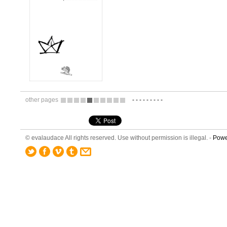
other pages
-
-
-
-
-
-
-
-
-
12
13
14
15
16
17
18
19
20
21
© evalaudace All rights reserved. Use without permission is illegal. -
Powe