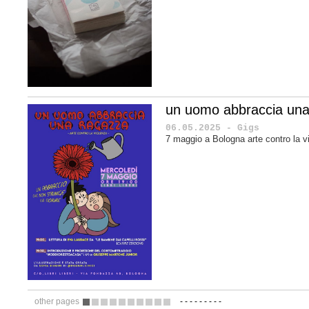
un uomo abbraccia una
06.05.2025 - Gigs
7 maggio a Bologna arte contro la v
other pages
-
-
-
-
-
-
-
-
-
1
2
3
4
5
6
7
8
9
10