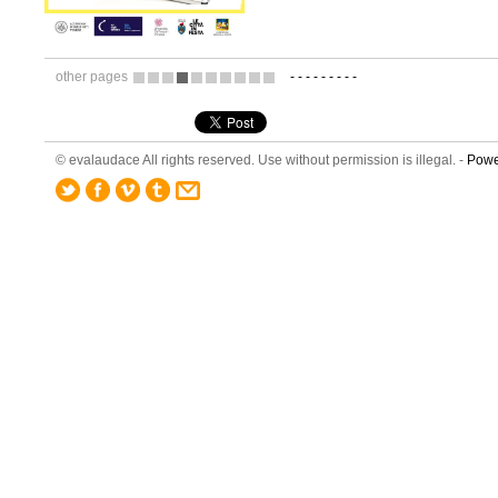
other pages
-
-
-
-
-
-
-
-
-
1
2
3
4
5
6
7
8
9
10
© evalaudace All rights reserved. Use without permission is illegal. -
Powe