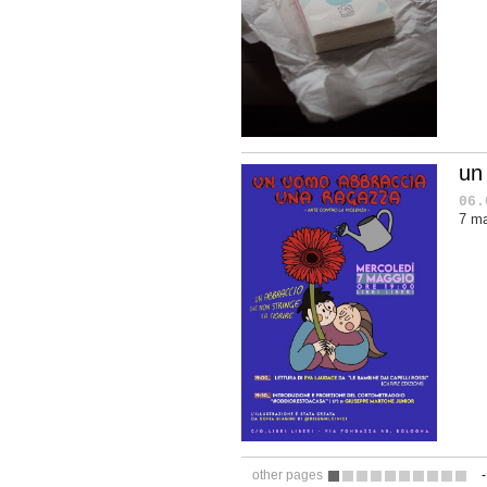
un
06.
7 ma
other pages
1
2
3
4
5
6
7
8
9
10