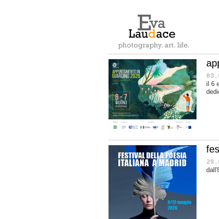
ap
03.
il 6
dedi
fes
29.
dall