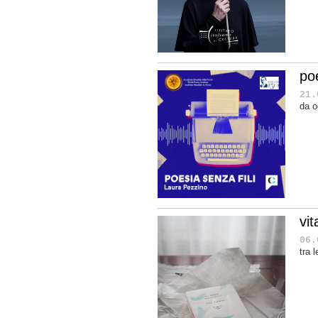
poe
21.
da o
vit
06.
tra 