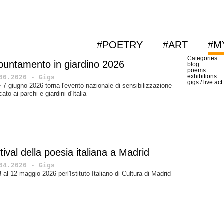
#POETRY
#ART
#M
Categories
puntamento in giardino 2026
blog
poems
exhibitions
06.2026 - Gigs
gigs / live act
 e 7 giugno 2026 torna l'evento nazionale di sensibilizzazione
cato ai parchi e giardini d'Italia
tival della poesia italiana a Madrid
04.2026 - Gigs
'8 al 12 maggio 2026 perl'Istituto Italiano di Cultura di Madrid