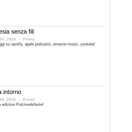
sia senza fili
03.2026 - Poems
ggi su spotify, apple podcasts, amazon music, youtube!
a intorno
05.2025 - Poems
le edizioni Pulcinoelefante!