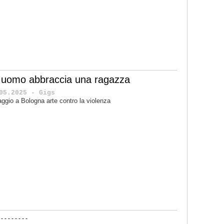
 uomo abbraccia una ragazza
05.2025 - Gigs
ggio a Bologna arte contro la violenza
-
-
-
-
-
-
-
-
-