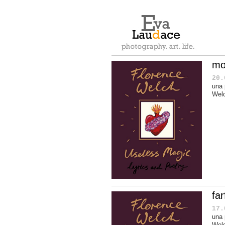
mo
20.
una 
Wel
fa
17.
una 
Wel