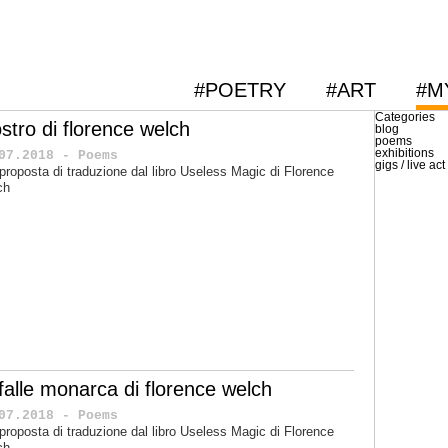
#POETRY
#ART
#M
Categories
stro di florence welch
blog
poems
exhibitions
07.2018 - Poems
gigs / live act
proposta di traduzione dal libro Useless Magic di Florence
ch
rfalle monarca di florence welch
07.2018 - Poems
proposta di traduzione dal libro Useless Magic di Florence
ch