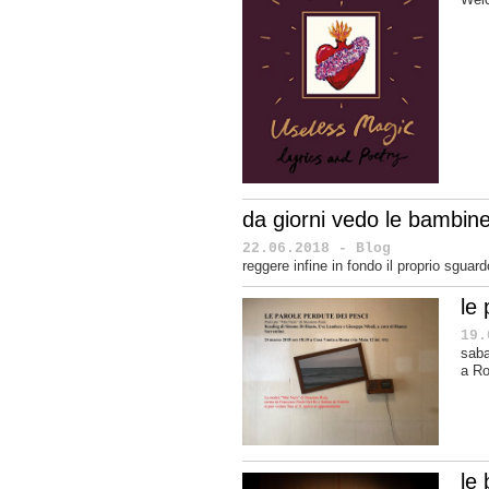
da giorni vedo le bambine
22.06.2018 - Blog
reggere infine in fondo il proprio sguard
le
19.
saba
a R
le 