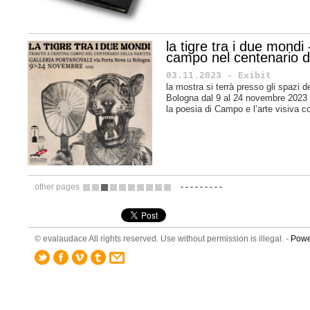
la tigre tra i due mondi 
campo nel centenario de
03.11.2023 - Exibit
la mostra si terrà presso gli spazi d
Bologna dal 9 al 24 novembre 2023 e
la poesia di Campo e l’arte visiva 
other pages
-
-
-
-
-
-
-
-
-
1
2
3
4
5
6
7
8
9
10
© evalaudace All rights reserved. Use without permission is illegal. -
Powe