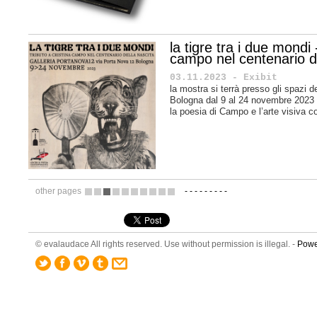
la tigre tra i due mondi 
campo nel centenario de
03.11.2023 - Exibit
la mostra si terrà presso gli spazi d
Bologna dal 9 al 24 novembre 2023 e
la poesia di Campo e l’arte visiva 
other pages
-
-
-
-
-
-
-
-
-
1
2
3
4
5
6
7
8
9
10
© evalaudace All rights reserved. Use without permission is illegal. -
Powe