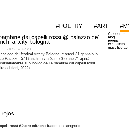
#POETRY
#ART
#M
Categories
 bambine dai capelli rossi @ palazzo de'
blog
nchi artcity bologna
poems
exhibitions
gigs / live act
01.2023 - Gigs
ccasione del festival Artcity Bologna, martedì 31 gennaio lo
ico Palazzo De’ Bianchi in via Santo Stefano 71 aprirà
ordinariamente al pubblico de Le bambine dai capelli rossi
ire edizioni, 2022).
 rojos
pelli rossi (Capire edizioni) tradotte in spagnolo