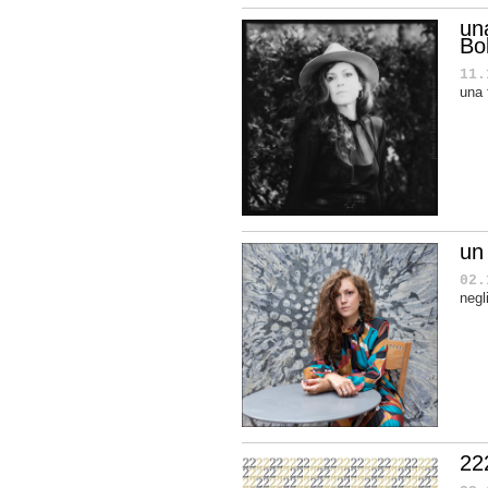
una
Bo
11.
una 
un 
02.
negl
222