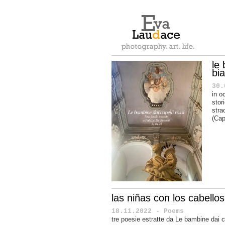
le
bia
30.
in o
stor
stra
(Cap
las niñas con los cabellos
18.11.2022 - Poems
tre poesie estratte da Le bambine dai ca