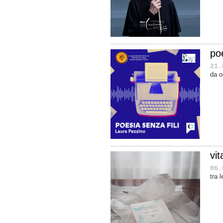
poe
21.
da o
vit
06.
tra 