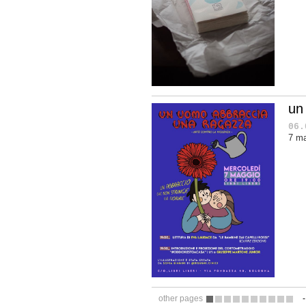
un
06.
7 ma
other pages
1
2
3
4
5
6
7
8
9
10