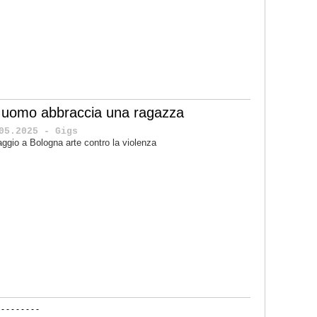
 uomo abbraccia una ragazza
05.2025 - Gigs
ggio a Bologna arte contro la violenza
-
-
-
-
-
-
-
-
-