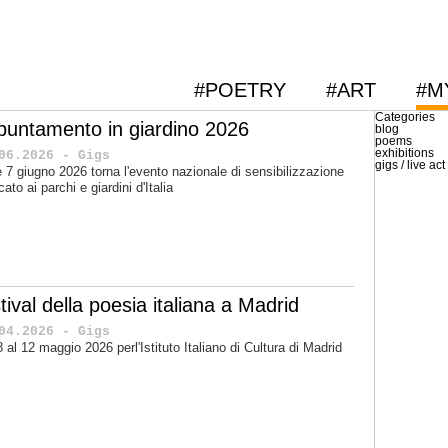
#POETRY
#ART
#M
Categories
puntamento in giardino 2026
blog
poems
exhibitions
06.2026 - Gigs
gigs / live act
 e 7 giugno 2026 torna l'evento nazionale di sensibilizzazione
cato ai parchi e giardini d'Italia
tival della poesia italiana a Madrid
04.2026 - Gigs
'8 al 12 maggio 2026 perl'Istituto Italiano di Cultura di Madrid