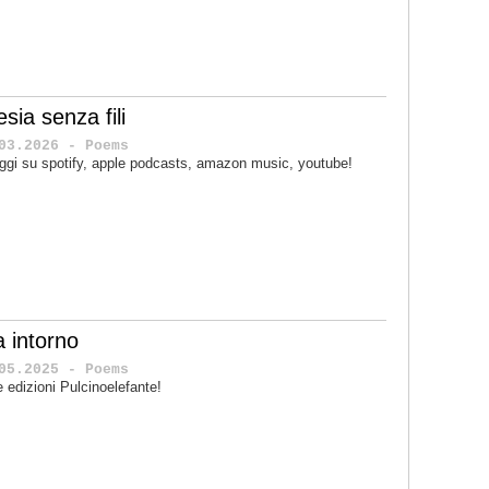
sia senza fili
03.2026 - Poems
ggi su spotify, apple podcasts, amazon music, youtube!
a intorno
05.2025 - Poems
le edizioni Pulcinoelefante!