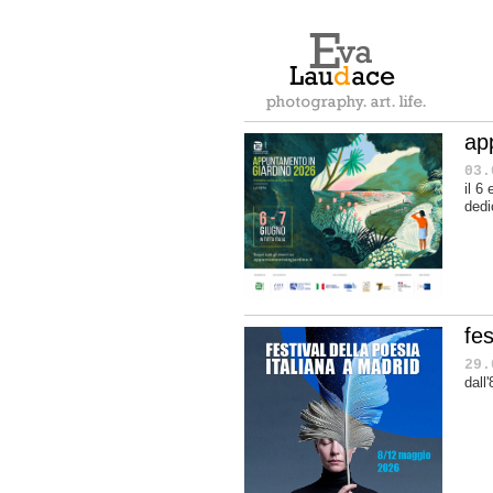
ap
03.
il 6
dedi
fes
29.
dall