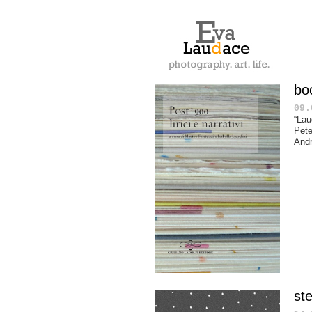
bo
09.
“Lau
Pete
Andr
st