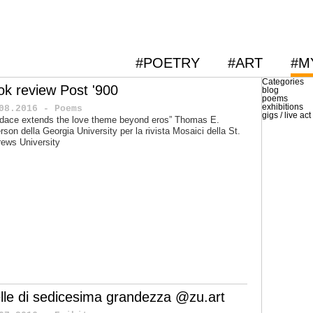
#POETRY
#ART
#M
Categories
ok review Post '900
blog
poems
exhibitions
08.2016 - Poems
gigs / live act
dace extends the love theme beyond eros” Thomas E.
rson della Georgia University per la rivista Mosaici della St.
ews University
elle di sedicesima grandezza @zu.art