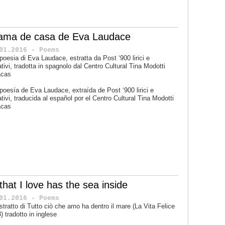
 ama de casa de Eva Laudace
01.2016 - Poems
poesia di Eva Laudace, estratta da
Post ‘900 lirici e
tivi,
tradotta in spagnolo dal Centro Cultural Tina Modotti
acas
 poesía de
Eva Laudace
, extraída de
Post ‘900 lirici e
tivi
, traducida al español por el
Centro Cultural Tina Modotti
acas
 that I love has the sea inside
01.2016 - Poems
stratto di Tutto ciò che amo ha dentro il mare (La Vita Felice
) tradotto in inglese