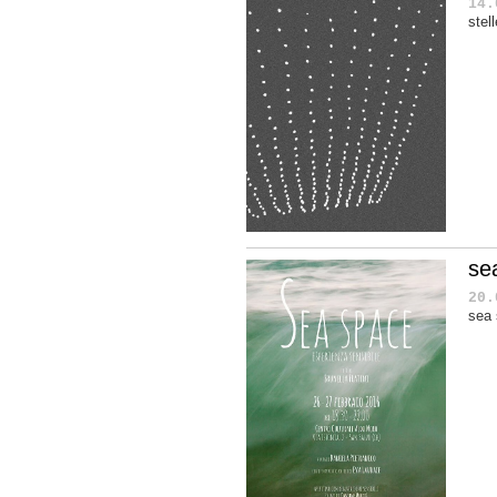
14.
stel
se
20.
sea 