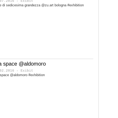
07.2016 - Exibit
le di sedicesima grandezza @zu.art bologna #exhibition
a space @aldomoro
02.2016 - Exibit
space @aldomoro #exhibition