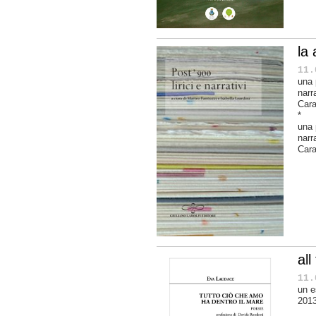
la
11.
una 
narra
Car
*
una
narra
Car
all
11.
un e
2013