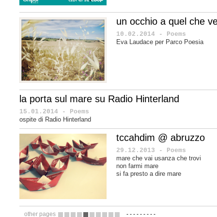
un occhio a quel che ve
10.02.2014 - Poems
Eva Laudace per Parco Poesia
la porta sul mare su Radio Hinterland
15.01.2014 - Poems
ospite di Radio Hinterland
tccahdim @ abruzzo
29.12.2013 - Poems
mare che vai usanza che trovi
non farmi mare
si fa presto a dire mare
other pages
-
-
-
-
-
-
-
-
-
16
17
18
19
20
21
22
23
24
25