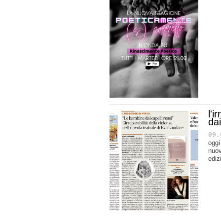
l'i
dai
09.
oggi
nuov
ediz