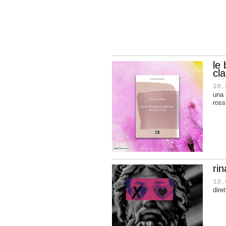
le 
cl
20.
una 
ross
ri
13.
dire