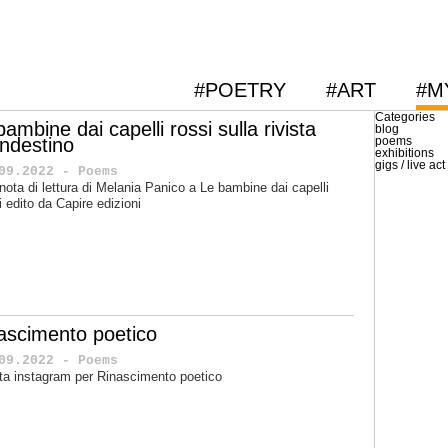
#POETRY
#ART
#M
Categories
bambine dai capelli rossi sulla rivista
blog
andestino
poems
exhibitions
gigs / live act
09.2022 - Poems
nota di lettura di Melania Panico a Le bambine dai capelli
i edito da Capire edizioni
nascimento poetico
09.2022 - Poems
tta instagram per Rinascimento poetico