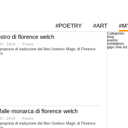
#POETRY
#ART
#M
Categories
stro di florence welch
blog
poems
exhibitions
07.2018 - Poems
gigs / live act
proposta di traduzione dal libro Useless Magic di Florence
ch
rfalle monarca di florence welch
07.2018 - Poems
proposta di traduzione dal libro Useless Magic di Florence
ch