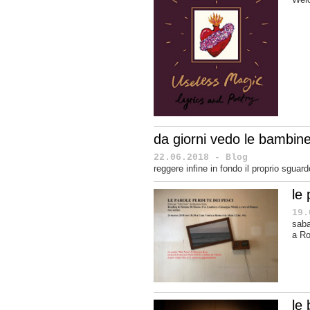
da giorni vedo le bambine
22.06.2018 - Blog
reggere infine in fondo il proprio sguard
le
19.
saba
a R
le 