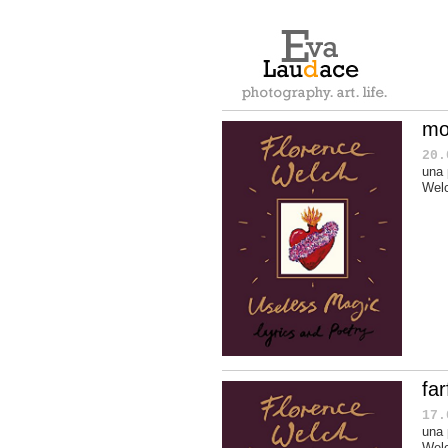
mo
20.
una 
Wel
fa
17.
una 
Wel