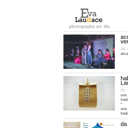
ac
ve
24.
alcu
ha
La
21.
una 
trad
*
una
trad
da