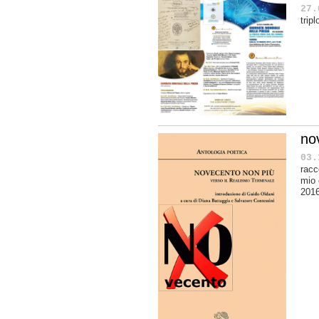
27.
trip
nov
03.
racc
mio 
2016