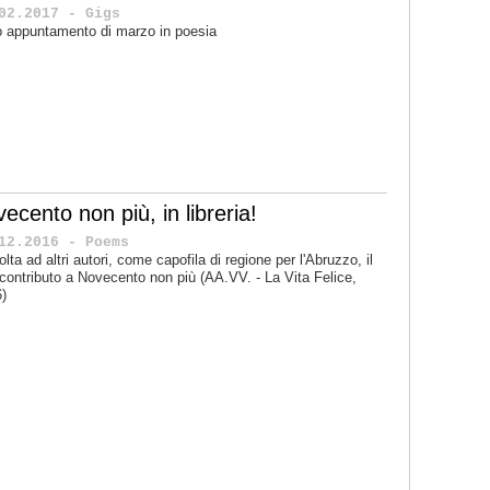
02.2017 - Gigs
lo appuntamento di marzo in poesia
ecento non più, in libreria!
12.2016 - Poems
olta ad altri autori, come capofila di regione per l'Abruzzo, il
contributo a Novecento non più (AA.VV. - La Vita Felice,
)