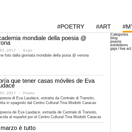
#POETRY
#ART
#M
Categories
cademia mondiale della poesia @
blog
rona
poems
exhibitions
gigs / live act
03.2017 - Gigs
ne foto dalla giornata mondiale della posia @ verona
bría que tener casas móviles de Eva
udace
03.2017 - Poems
poesia di Eva Laudace, estratta da Centrale di Transito,
otta in spagnolo dal Centro Cultural Tina Modotti Caracas
 poesía de
Eva Laudace
, extraída de
Centrale di Transito
,
ucida al español por el
Centro Cultural Tina Modotti Caracas
 marzo è tutto