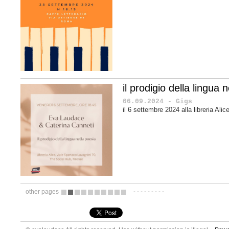
il prodigio della lingua 
06.09.2024 - Gigs
il 6 settembre 2024 alla libreria Alic
other pages
-
-
-
-
-
-
-
-
-
1
2
3
4
5
6
7
8
9
10